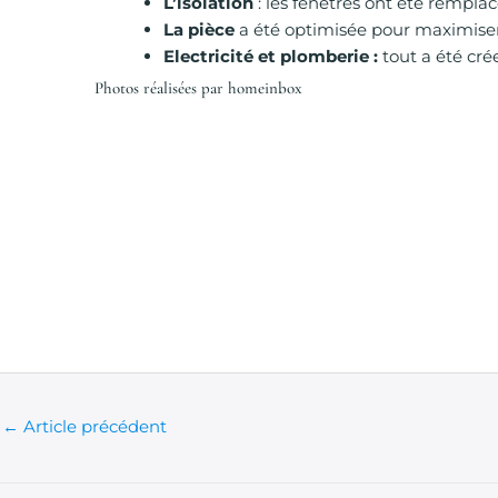
L’isolation
: les fenêtres ont été rempla
La pièce
a été optimisée pour maximiser 
Electricité et plomberie :
tout a été cré
Photos réalisées par homeinbox
←
Article précédent