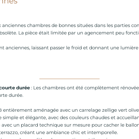
ennes
deux anciennes chambres de bonnes situées dans les partie
olète. La pièce était limitée par un agencement peu foncti
ent anciennes, laissant passer le froid et donnant une lumièr
 courte durée
: Les chambres ont été complètement rénovées
rte durée.
été entièrement aménagée avec un carrelage zellige vert ol
e simple et élégante, avec des couleurs chaudes et accueillan
rée avec un placard technique sur mesure pour cacher le ball
n terrazzo, créant une ambiance chic et intemporelle.