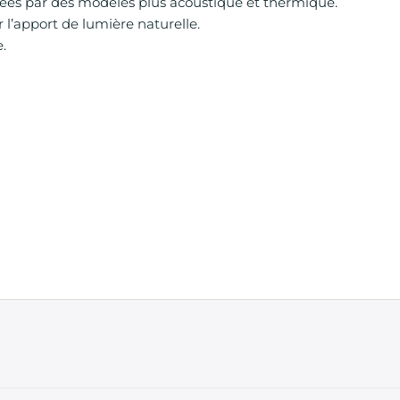
cées par des modèles plus acoustique et thermique.
l’apport de lumière naturelle.
e.