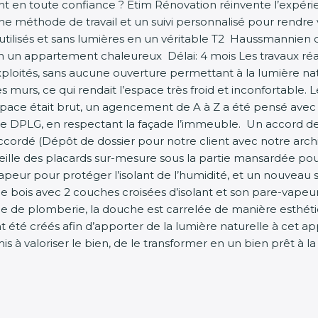
en toute confiance ? Etim Rénovation réinvente l’expérien
 une méthode de travail et un suivi personnalisé pour rendre 
tilisés et sans lumières en un véritable T2 Haussmannien 
un appartement chaleureux Délai: 4 mois Les travaux réali
oités, sans aucune ouverture permettant à la lumière nature
 des murs, ce qui rendait l’espace très froid et inconfortable
espace était brut, un agencement de A à Z a été pensé avec u
te DPLG, en respectant la façade l’immeuble. Un accord de
cordé (Dépôt de dossier pour notre client avec notre archi
eille des placards sur-mesure sous la partie mansardée p
vapeur pour protéger l’isolant de l’humidité, et un nouveau
ine de bois avec 2 couches croisées d’isolant et son pare-vap
e de plomberie, la douche est carrelée de manière esthétiqu
té créés afin d’apporter de la lumière naturelle à cet app
 à valoriser le bien, de le transformer en un bien prêt à la