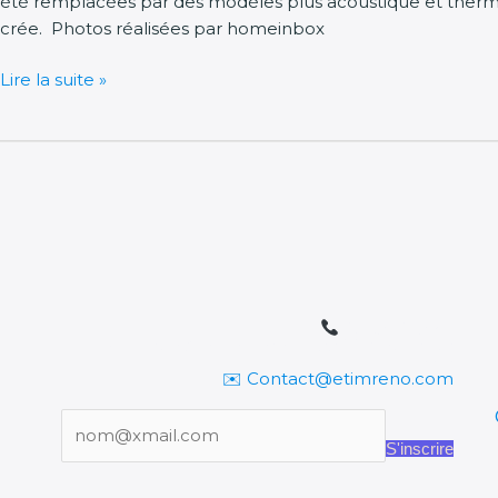
été remplacées par des modèles plus acoustique et thermiqu
crée. Photos réalisées par homeinbox
Lire la suite »
06.52.10.12.38
📍 99 rue Achille Peretti 92200 Neuilly sur
seine
✉️ Contact@etimreno.com
S'inscrire