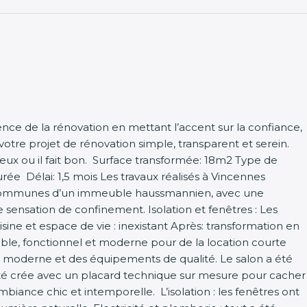
ce de la rénovation en mettant l’accent sur la confiance,
votre projet de rénovation simple, transparent et serein.
ux ou il fait bon. Surface transformée: 18m2 Type de
ée Délai: 1,5 mois Les travaux réalisés à Vincennes
ies communes d’un immeuble haussmannien, avec une
ensation de confinement. Isolation et fenêtres : Les
isine et espace de vie : inexistant Après: transformation en
le, fonctionnel et moderne pour de la location courte
gn moderne et des équipements de qualité. Le salon a été
 été crée avec un placard technique sur mesure pour cacher
biance chic et intemporelle. L’isolation : les fenêtres ont