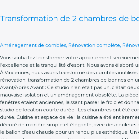
Transformation
Transformation de 2 chambres de b
de
2
chambres
de
Aménagement de combles
,
Rénovation complète
,
Rénova
bonnes
à
Vous souhaitez transformer votre appartement sereinement 
Vincennes
l’excellence et la tranquillité d’esprit. Nous avons élaboré
À Vincennes, nous avons transformé des combles inutilisés
rénovation: transformation de 2 chambres de bonnes en un 
Avant/Après Avant : Ce studio n’en était pas un, c’était
mauvaise isolation et un aménagement obsolète. La pièce é
fenêtres étaient anciennes, laissant passer le froid et donn
studio de location courte durée : Les chambres ont été c
durée. Cuisine et espace de vie : la cuisine a été entière
décoré de manière simple et élégante, avec des couleurs ch
le ballon d’eau chaude pour un rendu plus esthétique. Un ca