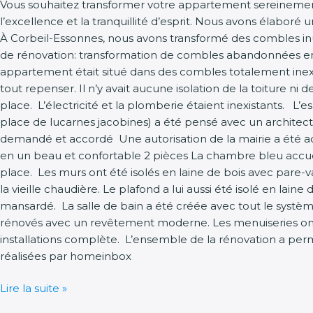
Vous souhaitez transformer votre appartement sereinement 
Essonnes
l’excellence et la tranquillité d’esprit. Nous avons élaboré
À Corbeil-Essonnes, nous avons transformé des combles inu
de rénovation: transformation de combles abandonnées en 
appartement était situé dans des combles totalement inexpl
tout repenser. Il n’y avait aucune isolation de la toiture ni
place. L’électricité et la plomberie étaient inexistants. L’
place de lucarnes jacobines) a été pensé avec un architec
demandé et accordé Une autorisation de la mairie a été ac
en un beau et confortable 2 pièces La chambre bleu accu
place. Les murs ont été isolés en laine de bois avec pare-
la vieille chaudière. Le plafond a lui aussi été isolé en la
mansardé. La salle de bain a été créée avec tout le systèm
rénovés avec un revêtement moderne. Les menuiseries ont é
installations complète. L’ensemble de la rénovation a permis
réalisées par homeinbox
Lire la suite »