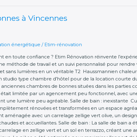
onnes à Vincennes
tion énergétique
/
Etim-rénovation
en toute confiance ? Etim Rénovation réinvente l’expérien
 une méthode de travail et un suivi personnalisé pour rendre 
 et sans lumières en un véritable T2 Haussmannien chaleure
studio type chambre d’hôtel pour de la location courte dur
 deux anciennes chambres de bonnes situées dans les part
tait limitée par un agencement peu fonctionnel, avec une s
ant une lumière peu agréable. Salle de bain : inexistante Cu
omplètement rénovées et transformées en un espace agréab
ment aménagée avec un carrelage zellige vert olive, un desi
audes et accueillantes. Salle de bain : La salle de bain a
rrelage en zellige vert et un sol en terrazzo, créant une am