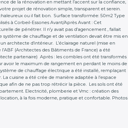
ce de la rénovation en mettant l’accent sur la confiance,
votre projet de rénovation simple, transparent et serein.
chaleureux ou il fait bon. Surface transformée: 50m2 Type
sés à Corbeil-Essones Avant/Après Avant : Cet
lle de pénétrer. Il n’y avait pas d’agencement , fallait
. Le système de chauffage et de ventilation devait être mis en
n architecte d’intérieur. L’éclairage naturel (mise en
 l’ABF (Architectes des Bâtiments de France) a été
tecte partenaire) Après : les combles ont été transformés
our avoir le maximum de rangement en perdant le moins de
 système de chauffage électrique a été installé, remplaçant
eur. La cuisine a été crée de manière adaptée à l’espace
e afin de ne pas trop rétrécir la pièce. Les sols ont été
artement. Electricité, plomberie et Vmc : création des
 location, à la fois moderne, pratique et confortable. Photos