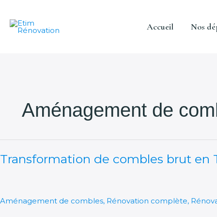
Aller
au
Accueil
Nos dé
contenu
Aménagement de com
Transformation
Transformation de combles brut en 
de
combles
brut
en
Aménagement de combles
,
Rénovation complète
,
Rénova
T2-
Corbeil-