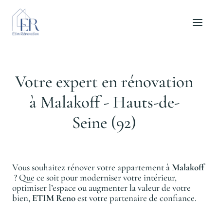
Aller
au
contenu
Votre expert en rénovation
à Malakoff - Hauts-de-
Seine (92)
Vous souhaitez rénover votre appartement à
Malakoff
? Que ce soit pour moderniser votre intérieur,
optimiser l’espace ou augmenter la valeur de votre
bien,
ETIM Reno
est votre partenaire de confiance.