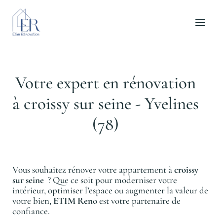
Aller
au
contenu
Votre expert en rénovation
à croissy sur seine - Yvelines
(78)
Vous souhaitez rénover votre appartement à
croissy
sur seine
? Que ce soit pour moderniser votre
intérieur, optimiser l’espace ou augmenter la valeur de
votre bien,
ETIM Reno
est votre partenaire de
confiance.