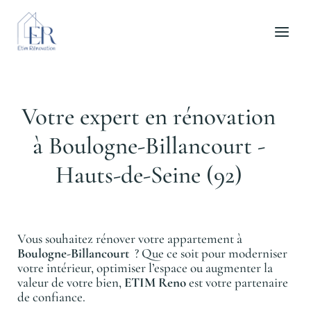
Aller
au
contenu
Votre expert en rénovation
à Boulogne-Billancourt -
Hauts-de-Seine (92)
Vous souhaitez rénover votre appartement à
Boulogne-Billancourt
? Que ce soit pour moderniser
votre intérieur, optimiser l’espace ou augmenter la
valeur de votre bien,
ETIM Reno
est votre partenaire
de confiance.