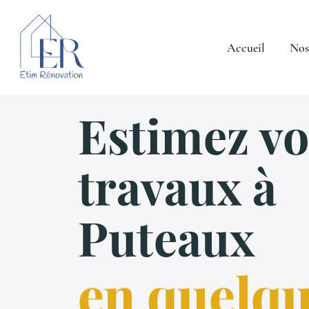
Aller
au
contenu
Accueil
Nos
Estimez vo
travaux à
Puteaux
en quelq