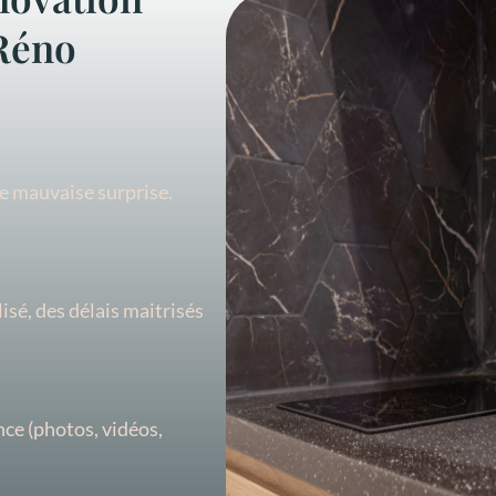
Réno
de mauvaise surprise.
lisé, des délais maitrisés
ance (photos, vidéos,