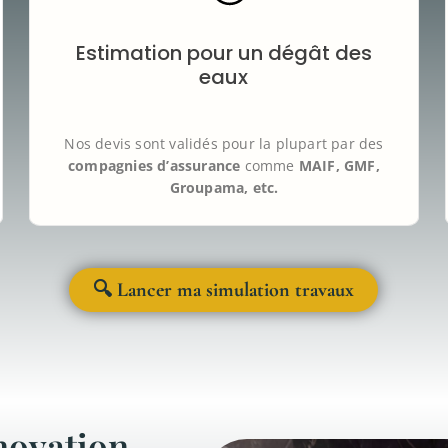
Notre simulateur vous aide à
chiffrer votre dégât
des eaux
en quelques clics.
Les prix sont
basés sur des devis réels validés par
Estimation pour un dégât des
les principales compagnies d’assurance
(MAIF,
eaux
GMF, Crédit Agricole, etc.), pour
accélérer le
traitement de votre dossier
.
Nos devis sont validés pour la plupart par des
compagnies d’assurance
comme
MAIF, GMF,
Groupama, etc.
🔍 Lancer ma simulation travaux
novation