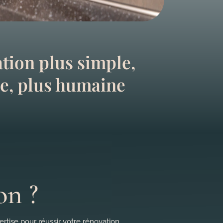
tion plus simple,
de, plus humaine
on ?
rtise pour réussir votre rénovation.