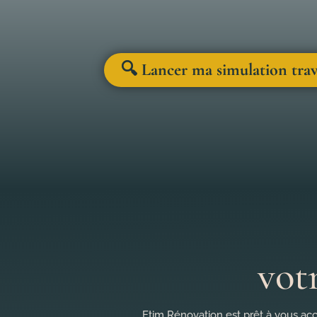
🔍 Lancer ma simulation tra
vot
Etim Rénovation est prêt à vous acc