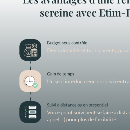
sereine avec Etim-
Budget sous contrôle
Devis détaillés et transparents, pas 
Gain de temps
Un seul interlocuteur. un suivi centra
Suivi à distance ou en présentiel
Votre point suivi peut se faire à dist
appel ...) pour plus de flexibilité