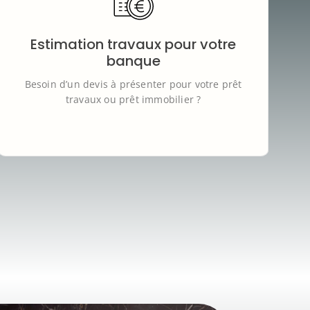
Notre simulateur vous permet d’obtenir une
estimation de travaux conforme aux attentes
des banques
, à intégrer à votre dossier de
Estimation travaux pour votre
financement (PTZ, prêt immobilier, etc.).
Basé sur plus de 100 devis réels
, il crédibilise
banque
votre demande auprès des établissements
Besoin d’un devis à présenter pour votre prêt
financiers.
travaux ou prêt immobilier ?