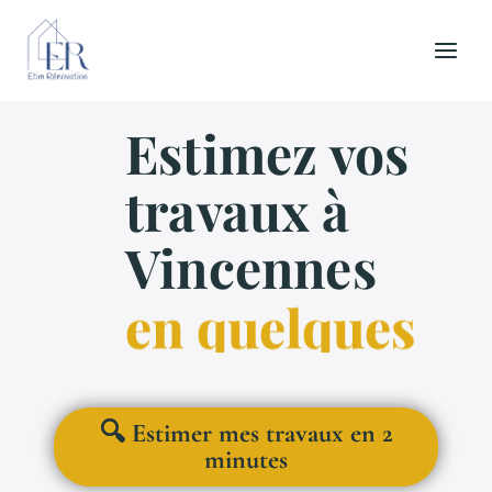
Aller
au
contenu
Estimez vos
travaux à
Vincennes
en quelques
🔍 Estimer mes travaux en 2
minutes