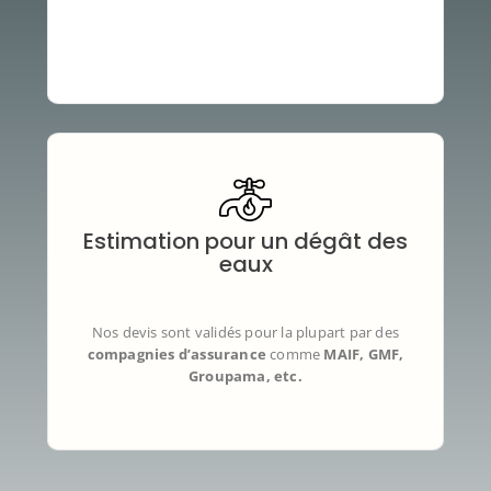
Notre simulateur vous aide à
chiffrer votre dégât
Estimation pour un dégât des
des eaux
en quelques clics.
Les prix sont
basés sur des devis réels validés par
eaux
les principales compagnies d’assurance
(MAIF,
GMF, Crédit Agricole, etc.), pour
accélérer le
traitement de votre dossier
.
Nos devis sont validés pour la plupart par des
compagnies d’assurance
comme
MAIF, GMF,
Groupama, etc.