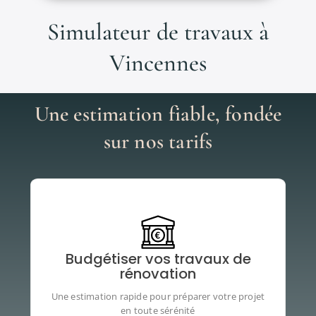
Simulateur de travaux à
Vincennes
Une estimation fiable, fondée
sur nos tarifs
Que vous envisagiez de refaire votre
salle de bain
,
Budgétiser vos travaux de
votre
cuisine
, ou l’ensemble de votre logement,
notre simulateur vous permet de
budgétiser votre
rénovation
projet travaux
facilement, gratuitement, et sans
engagement.
Une estimation rapide pour préparer votre projet
en toute sérénité