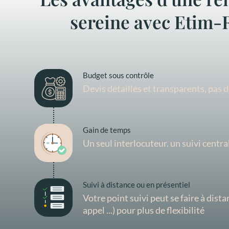
sereine avec Etim-
Budget sous contrôle
Devis détaillés et transparents, pas 
Gain de temps
Un seul interlocuteur. un suivi centra
Suivi à distance ou en présentiel
Votre point suivi peut se faire à dist
appel ...) pour plus de flexibilité