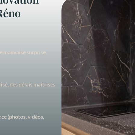
Réno
de mauvaise surprise.
lisé, des délais maitrisés
ance (photos, vidéos,