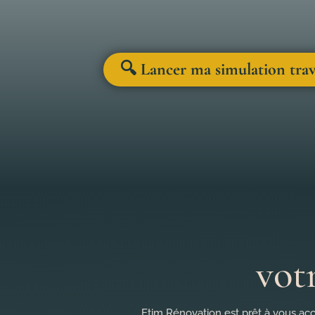
🔍 Lancer ma simulation tra
vot
Etim Rénovation est prêt à vous acc