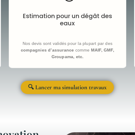
Notre simulateur vous aide à
chiffrer votre dégât
des eaux
en quelques clics.
Estimation pour un dégât des
Les prix sont
basés sur des devis réels validés par
les principales compagnies d’assurance
(MAIF,
eaux
GMF, Crédit Agricole, etc.), pour
accélérer le
traitement de votre dossier
.
Nos devis sont validés pour la plupart par des
compagnies d’assurance
comme
MAIF, GMF,
Groupama, etc.
🔍 Lancer ma simulation travaux
novation