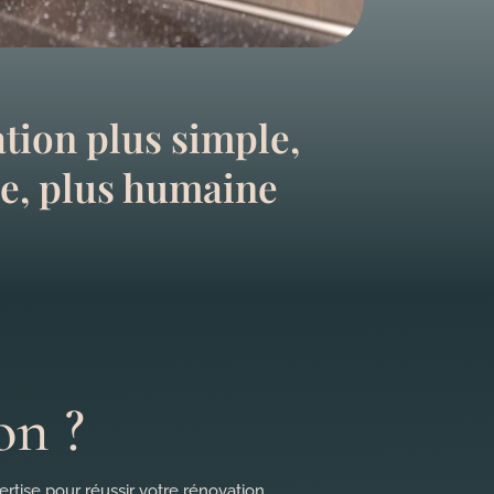
tion plus simple,
de, plus humaine
on ?
rtise pour réussir votre rénovation.