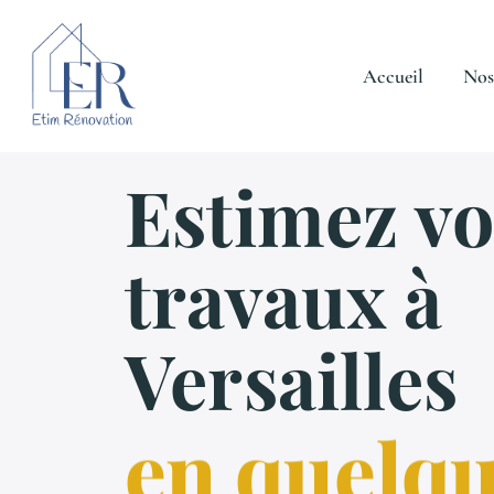
Aller
au
contenu
Accueil
Nos
Estimez vo
travaux à
Versailles
en quelq