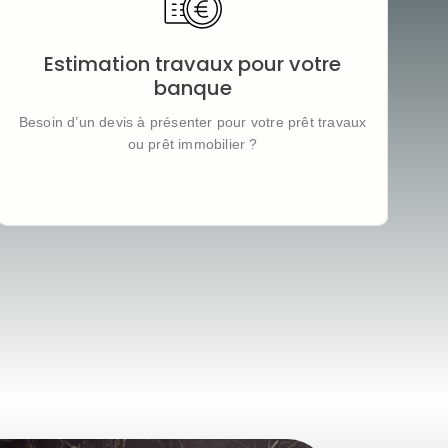
Notre simulateur vous permet d’obtenir une
estimation de travaux conforme aux attentes des
banques
, à intégrer à votre dossier de financement
Estimation travaux pour votre
(PTZ, prêt immobilier, etc.).
banque
Basé sur plus de 100 devis réels
, il crédibilise votre
demande auprès des établissements financiers.
Besoin d’un devis à présenter pour votre prêt travaux
ou prêt immobilier ?